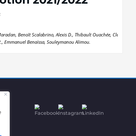
2
radan, Benoît Scalabrino, Alexis D., Thibault Ouachée, Clément F., A
e R., Emmanuel Benaïssa, Souleymanou Alimou.
e