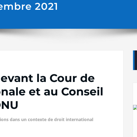
embre 2021
evant la Cour de
onale et au Conseil
’ONU
ions dans un contexte de droit international