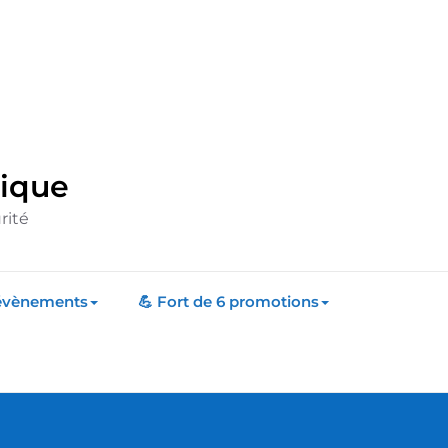
rique
rité
 évènements
💪 Fort de 6 promotions