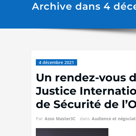
Archive dans 4 déc
4 décembre 2021
Un rendez-vous d
Justice Internati
de Sécurité de l
Par
Asso Master3C
dans
Audience et négociat