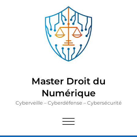
Skip
to
content
Master Droit du
Numérique
Cyberveille – Cyberdéfense – Cybersécurité
Afficher/masquer la navigation